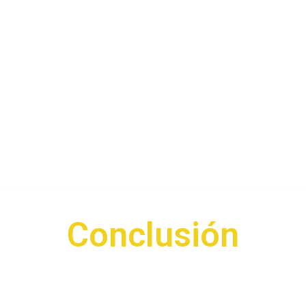
Conclusión
rda que como propietario eres responsable de garantizar que cu
talación en tu propiedad cumpla con todas las regulaciones y re
lir con estas normativas puede resultar en multas u otros prob