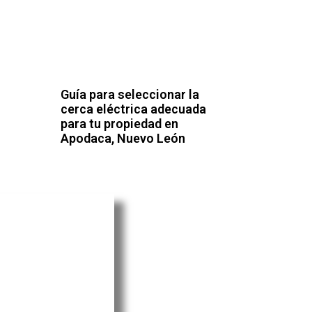
Guía para seleccionar la
cerca eléctrica adecuada
para tu propiedad en
Apodaca, Nuevo León
alquier trabajo de
quisitos legales en
lemas legales en el