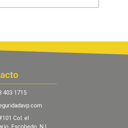
acto
3 403 1715
eguridadavp.com
#101 Col. el
rio, Escobedo, N.L.