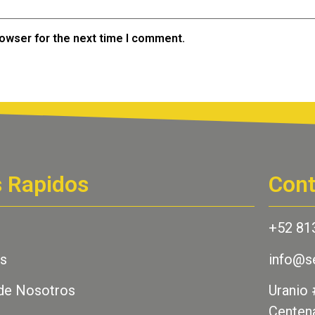
rowser for the next time I comment.
s Rapidos
Cont
+52 81
os
info@s
de Nosotros
Uranio 
Centena