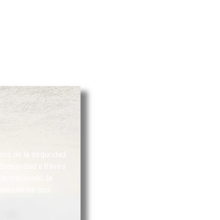
ora de la seguridad
a comunidad a través
a creciendo, la
ienestar de sus